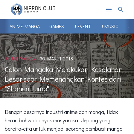
menu
search
ANIME-MANGA
GAMES
J-EVENT
J-MUSIC
J-
ANIME-MANGA
30 MARET 2018
Calon Mangaka Melakukan Kesalahan
Besar saat Memenangkan Kontes dari
"Shonen Jump"
Dengan besarnya industri anime dan manga, tidak
heran bahwa banyak masyarakat Jepang yang
bercita-cita untuk menjadi seorang pembuat manga