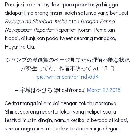
Para juri telah menyeleksi para pesertanya hingga
didapat lima orang finalis, salah satunya yang berjudul
Ryuugui no Shinbun Kisha
atau
Dragon-Eating
Newspaper Reporter
(Reporter Koran Pemakan
Naga), ditunjukan pada tweet seorang mangaka,
Hayahiro Uki.
ジャンプの漫画賞のページ見てたら理解不能な状況
が発生してた。作者不明ってｗ(゜Д゜)
pic.twitter.com/brTrid7ddK
— 宇城はやひろ (@hayhironau)
March 27, 2018
Cerita manga ini dimulai dengan tokoh utamanya
Shina, seorang reporter lokal, yang meliput suatu
festival musim dingin, namun ketika ia berada di lokasi,
seekor naga muncul. Juri kontes ini memuji adegan