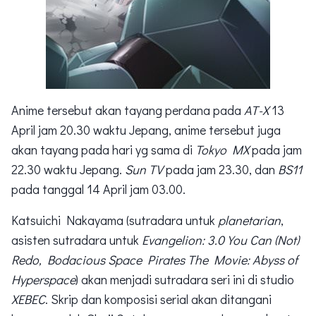
Anime tersebut akan tayang perdana pada
AT-X
13
April jam 20.30 waktu Jepang, anime tersebut juga
akan tayang pada hari yg sama di
Tokyo MX
pada jam
22.30 waktu Jepang.
Sun TV
pada jam 23.30, dan
BS11
pada tanggal 14 April jam 03.00.
Katsuichi Nakayama (sutradara untuk
planetarian
,
asisten sutradara untuk
Evangelion: 3.0 You Can (Not)
Redo, Bodacious Space Pirates The Movie: Abyss of
Hyperspace
) akan menjadi sutradara seri ini di studio
XEBEC
. Skrip dan komposisi serial akan ditangani