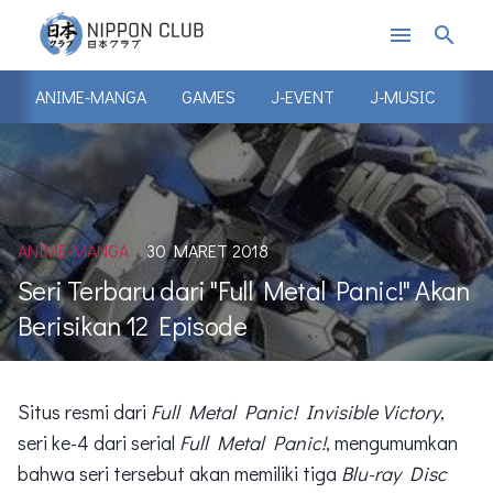
menu
search
ANIME-MANGA
GAMES
J-EVENT
J-MUSIC
J-
ANIME-MANGA
30 MARET 2018
Seri Terbaru dari "Full Metal Panic!" Akan
Berisikan 12 Episode
Situs resmi dari
Full Metal Panic! Invisible Victory
,
seri ke-4 dari serial
Full Metal Panic!
, mengumumkan
bahwa seri tersebut akan memiliki tiga
Blu-ray Disc