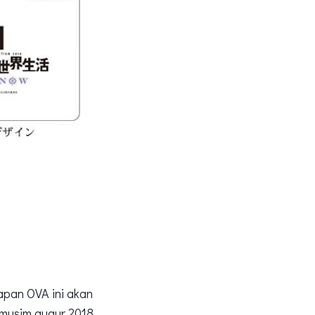
apan OVA ini akan
 musim gugur 2018.