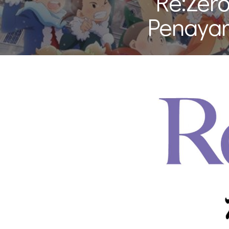
“Re:Ze
Penayan