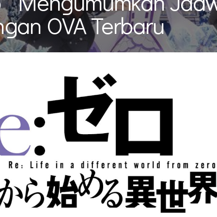
ro” Mengumumkan Jadw
gan OVA Terbaru