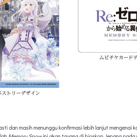
sti dan masih menunggu konfirmasi lebih lanjut mengenai k
alah
Memory Snow
ini akan tayang di bioskop Jepang pada