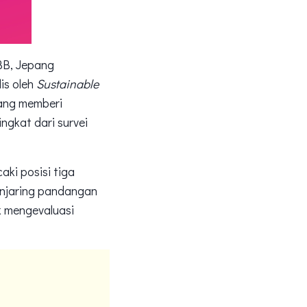
PBB, Jepang
lis oleh
Sustainable
yang memberi
ngkat dari survei
ki posisi tiga
menjaring pandangan
k mengevaluasi