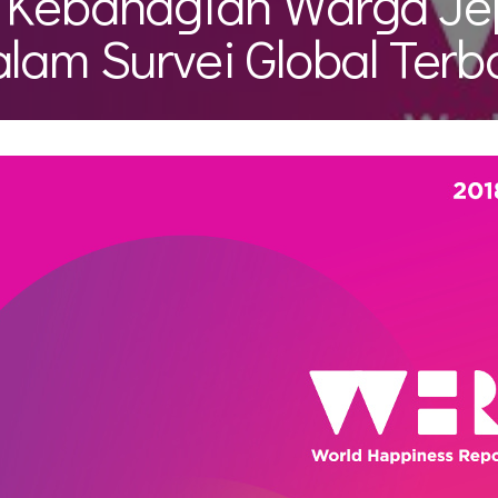
 Kebahagian Warga J
alam Survei Global Terb