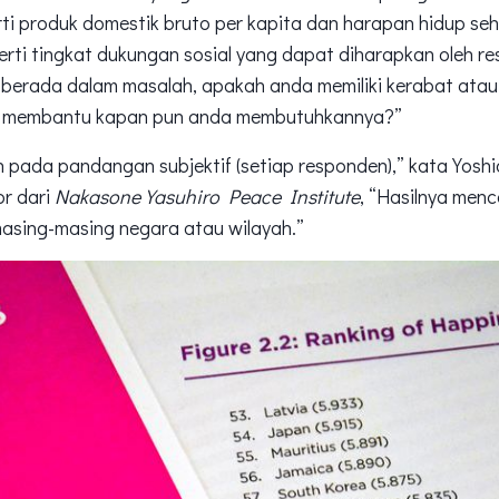
ti produk domestik bruto per kapita dan harapan hidup se
rti tingkat dukungan sosial yang dapat diharapkan oleh r
a berada dalam masalah, apakah anda memiliki kerabat ata
k membantu kapan pun anda membutuhkannya?”
an pada pandangan subjektif (setiap responden),” kata Yoshi
or dari
Nakasone Yasuhiro Peace Institute
, “Hasilnya men
masing-masing negara atau wilayah.”