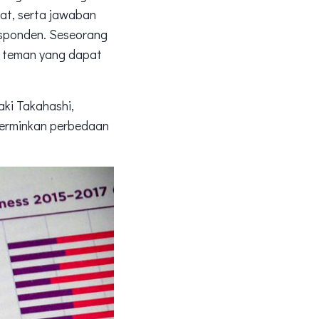
hat, serta jawaban
esponden. Seseorang
u teman yang dapat
aki Takahashi,
cerminkan perbedaan