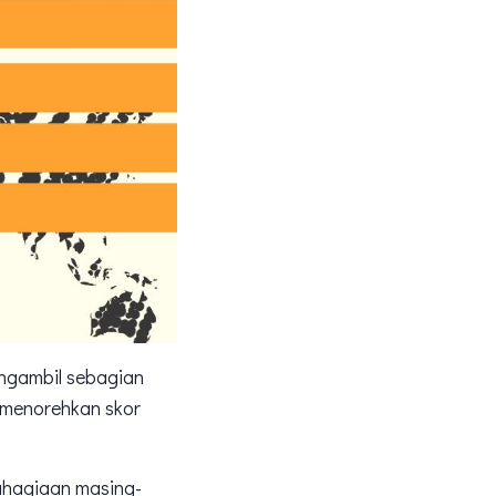
ngambil sebagian
 menorehkan skor
bahagiaan masing-