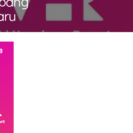
epang
aru