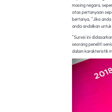
masing negara, seper
atas pertanyaan sepe
bertanya, “Jika and
anda andalkan untu
“Survei ini didasark
seorang peneliti seni
dalam karakteristik 