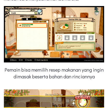
Pemain bisa memilih resep makanan yang ingin
dimasak beserta bahan dan rinciannya