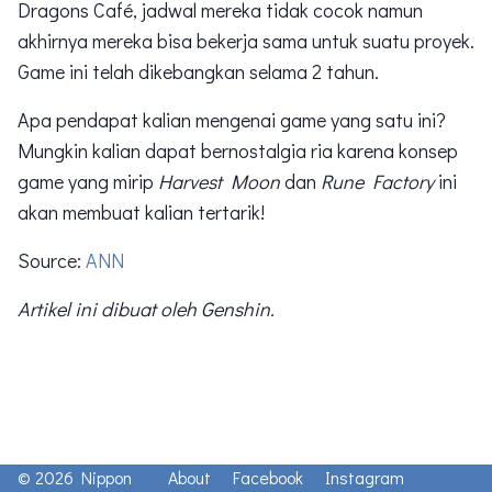
Dragons Café, jadwal mereka tidak cocok namun
akhirnya mereka bisa bekerja sama untuk suatu proyek.
Game ini telah dikebangkan selama 2 tahun.
Apa pendapat kalian mengenai game yang satu ini?
Mungkin kalian dapat bernostalgia ria karena konsep
game yang mirip
Harvest Moon
dan
Rune Factory
ini
akan membuat kalian tertarik!
Source:
ANN
Artikel ini dibuat oleh Genshin.
© 2026 Nippon
About
Facebook
Instagram