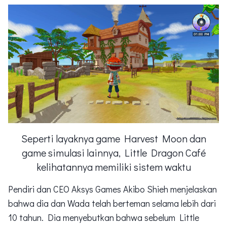
Seperti layaknya game Harvest Moon dan
game simulasi lainnya, Little Dragon Café
kelihatannya memiliki sistem waktu
Pendiri dan CEO Aksys Games Akibo Shieh menjelaskan
bahwa dia dan Wada telah berteman selama lebih dari
10 tahun. Dia menyebutkan bahwa sebelum Little