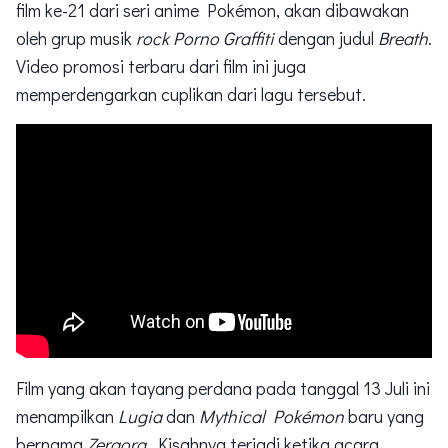
film ke-21 dari seri anime Pokémon, akan dibawakan
oleh grup musik
rock
Porno Graffiti
dengan judul
Breath
.
Video promosi terbaru dari film ini juga
memperdengarkan cuplikan dari lagu tersebut.
Film yang akan tayang perdana pada tanggal 13 Juli ini
menampilkan
Lugia
dan
Mythical Pokémon
baru yang
bernama
Zeraora
. Kisahnya terjadi ketika acara