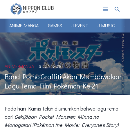
menu
search
ANIME-MANGA
GAMES
J-EVENT
J-MUSIC
J-
ANIME-MANGA
8 JUNI 2018
Band Porno Graffiti Akan Membawakan
Lagu Tema Film Pokémon Ke-21
Pada hari Kamis telah diumumkan bahwa lagu tema
dari
Gekijōban Pocket Monster: Minna no
Monogatari (Pokémon the Movie: Everyone’s Story)
,