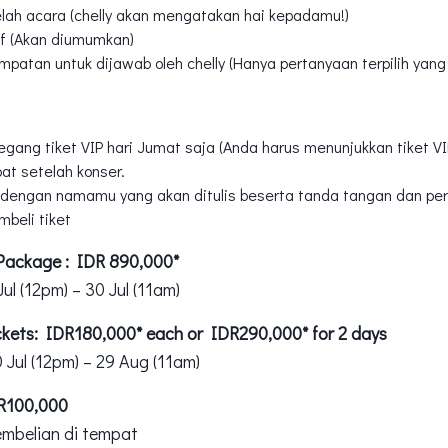
elah acara (chelly akan mengatakan hai kepadamu!)
f (Akan diumumkan)
atan untuk dijawab oleh chelly (Hanya pertanyaan terpilih yang
gang tiket VIP hari Jumat saja (Anda harus menunjukkan tiket VI
at setelah konser.
r dengan namamu yang akan ditulis beserta tanda tangan dan pe
beli tiket
 Package : IDR 890,000*
ul (12pm) – 30 Jul (11am)
ickets: IDR180,000* each or IDR290,000* for 2 days
 Jul (12pm) – 29 Aug (11am)
DR100,000
embelian di tempat