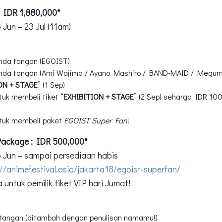
: IDR 1,880,000*
 Jun – 23 Jul (11am)
nda tangan (EGOIST)
nda tangan (Ami Wajima / Ayano Mashiro / BAND-MAID / Megum
ON + STAGE
” (1 Sep)
uk membeli tiket “
EXHIBITION + STAGE
” (2 Sep) seharga IDR 10
tuk membeli paket
EGOIST Super Fan
!
ackage : IDR 500,000*
6 Jun – sampai persediaan habis
://animefestival.asia/jakarta18/egoist-superfan/
untuk pemilik tiket VIP hari Jumat!
 tangan (ditambah dengan penulisan namamu!)