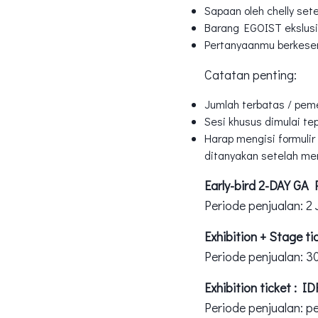
Sapaan oleh chelly set
Barang EGOIST ekslusi
Pertanyaanmu berkesemp
Catatan penting:
Jumlah terbatas / peme
Sesi khusus dimulai tep
Harap mengisi formuli
ditanyakan setelah mem
Early-bird 2-DAY GA
Periode penjualan: 2 J
Exhibition + Stage t
Periode penjualan: 30
Exhibition ticket : I
Periode penjualan: p