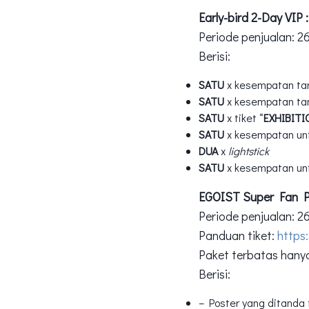
Early-bird 2-Day VIP 
Periode penjualan: 26
Berisi:
SATU
x kesempatan ta
SATU
x kesempatan ta
SATU
x tiket “
EXHIBITI
SATU
x kesempatan unt
DUA
x
lightstick
SATU
x kesempatan un
EGOIST Super Fan P
Periode penjualan: 2
Panduan tiket:
https
Paket terbatas hanya 
Berisi:
– Poster yang ditanda