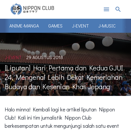
menu
search
ANIME-MANGA
GAMES
J-EVENT
J-MUSIC
J-
J-EVENT
29 AGUSTUS 2018
[Liputan] Hari Pertama dan Kedua GJUI
24, Mengenal Lebih Dekat Kemeriahan
Budaya dan Kesenian Khas Jepang
Halo minna! Kembali lagi ke artikel liputan Nippon
Club! Kali ini tim jurnalistik Nippon Club
berkesempatan untuk mengunjungi salah satu event