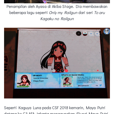
Penampilan oleh Ayasa di Akiba Stage. Dia membawakan
beberapa lagu seperti
Only my Railgun
dari seri
To aru
Kagaku no Railgun
Seperti Kaguya Luna pada CSF 2018 kemarin, Maya Putri
datang ke C3 AFA Jakarta menggunakan
Skype
! Maya Putri