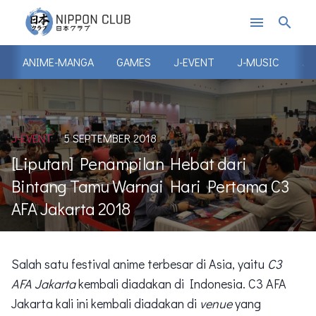
menu
search
ANIME-MANGA
GAMES
J-EVENT
J-MUSIC
J-
J-EVENT
5 SEPTEMBER 2018
[Liputan] Penampilan Hebat dari
Bintang Tamu Warnai Hari Pertama C3
AFA Jakarta 2018
Salah satu festival anime terbesar di Asia, yaitu
C3
AFA Jakarta
kembali diadakan di Indonesia. C3 AFA
Jakarta kali ini kembali diadakan di
venue
yang