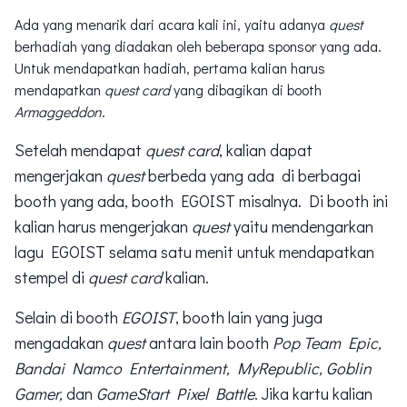
Ada yang menarik dari acara kali ini, yaitu adanya
quest
berhadiah yang diadakan oleh beberapa sponsor yang ada.
Untuk mendapatkan hadiah, pertama kalian harus
mendapatkan
quest card
yang dibagikan di booth
Armaggeddon
.
Setelah mendapat
quest card
, kalian dapat
mengerjakan
quest
berbeda yang ada di berbagai
booth yang ada, booth EGOIST misalnya. Di booth ini
kalian harus mengerjakan
quest
yaitu mendengarkan
lagu EGOIST selama satu menit untuk mendapatkan
stempel di
quest card
kalian.
Selain di booth
EGOIST
, booth lain yang juga
mengadakan
quest
antara lain booth
Pop Team Epic,
Bandai Namco Entertainment, MyRepublic, Goblin
Gamer,
dan
GameStart Pixel Battle
. Jika kartu kalian