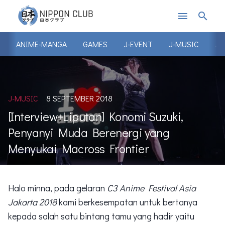
menu
search
ANIME-MANGA
GAMES
J-EVENT
J-MUSIC
J-
J-MUSIC
8 SEPTEMBER 2018
[Interview+Liputan] Konomi Suzuki,
Penyanyi Muda Berenergi yang
Menyukai Macross Frontier
Halo minna, pada gelaran
C3 Anime Festival Asia
Jakarta 2018
kami berkesempatan untuk bertanya
kepada salah satu bintang tamu yang hadir yaitu