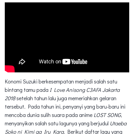
Konomi Suzuki berkesempatan menjadi salah satu
bintang tamu pada
I Love Anisong C3AFA Jakarta
2018
setelah tahun lalu juga memeriahkan gelaran
tersebut. Pada tahun ini, penyanyi yang baru-baru ini
mencoba dunia sulih suara pada anime
LOST SONG
,
menyanyikan salah satu lagunya yang berjudul
Utaeba
Soko ni Kimi ga Iru Kara
. Berikut daftar lagu yang