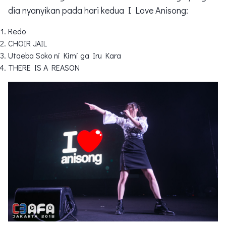
dia nyanyikan pada hari kedua I Love Anisong:
Redo
CHOIR JAIL
Utaeba Soko ni Kimi ga Iru Kara
THERE IS A REASON