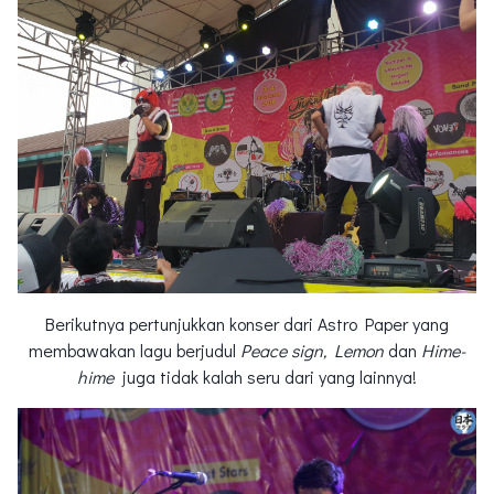
Berikutnya pertunjukkan konser dari Astro Paper yang
membawakan lagu berjudul
Peace sign, Lemon
dan
Hime-
hime
juga tidak kalah seru dari yang lainnya!