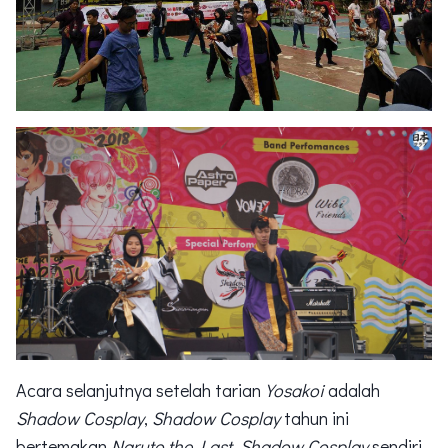
Acara selanjutnya setelah tarian
Yosakoi
adalah
Shadow Cosplay
,
Shadow Cosplay
tahun ini
bertemakan
Naruto the Last.
Shadow Cosplay
sendiri