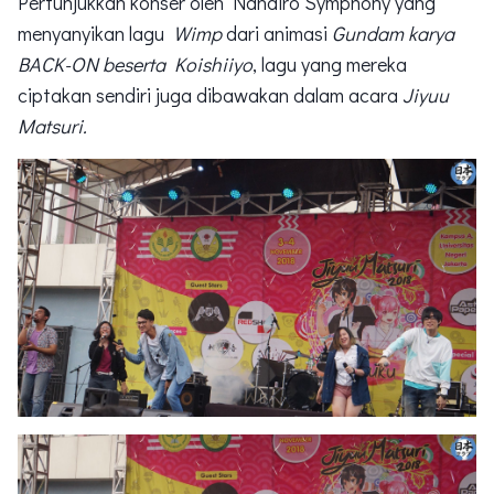
Pertunjukkan konser oleh Nanairo Symphony yang
menyanyikan lagu
Wimp
dari animasi
Gundam karya
BACK-ON beserta Koishiiyo
, lagu yang mereka
ciptakan sendiri juga dibawakan dalam acara
Jiyuu
Matsuri.