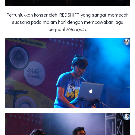
Pertunjukkan konser oleh REDSHiFT yang sangat memecah
suasana pada malam hari dengan membawakan lagu
berjudul
Hitorigoto
!