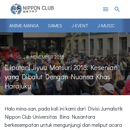
menu
search
ANIME-MANGA
GAMES
J-EVENT
J-MUSIC
J-
J-EVENT
8 NOVEMBER 2018
[Liputan] Jiyuu Matsuri 2018: Kesenian
yang Dibalut Dengan Nuansa Khas
Harajuku
Halo mina-san, pada kali ini kami dari Divisi Jurnalistik
Nippon Club Universitas Bina Nusantara
berkesempatan untuk mengunjungi dan meliput acara