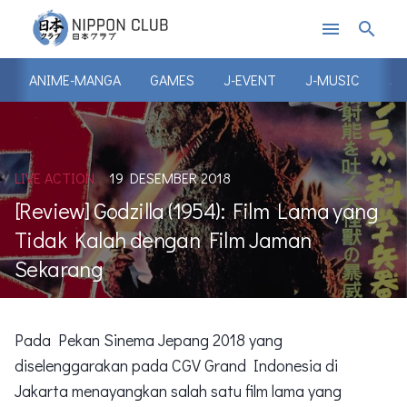
menu
search
ANIME-MANGA
GAMES
J-EVENT
J-MUSIC
J-
LIVE ACTION
19 DESEMBER 2018
[Review] Godzilla (1954): Film Lama yang
Tidak Kalah dengan Film Jaman
Sekarang
Pada Pekan Sinema Jepang 2018 yang
diselenggarakan pada CGV Grand Indonesia di
Jakarta menayangkan salah satu film lama yang