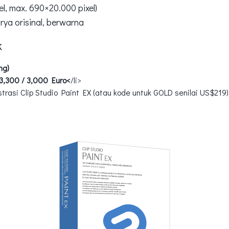
el, max. 690×20.000 pixel)
ya orisinal, berwarna
k
ng)
3,300 / 3,000 Euro<
/li>
strasi Clip Studio Paint EX (atau kode untuk GOLD senilai US$219)