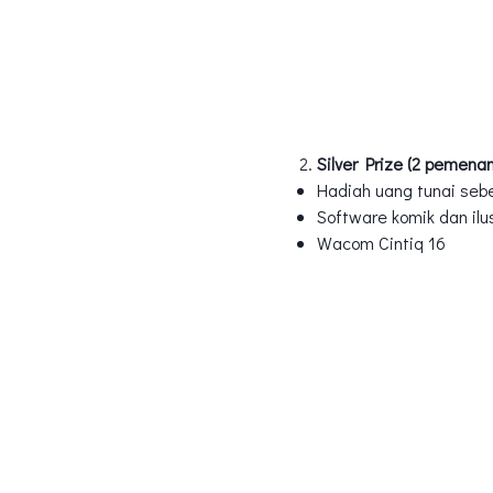
Silver Prize (2 pemena
Hadiah uang tunai seb
Software komik dan ilu
Wacom Cintiq 16