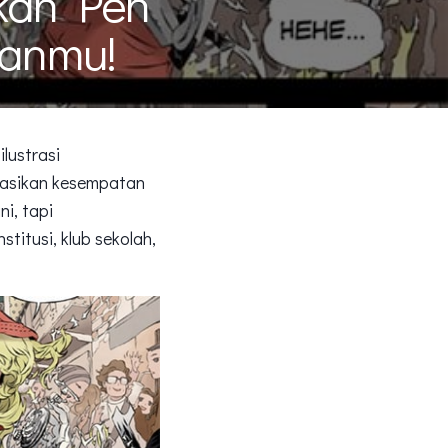
kan Pen
manmu!
lustrasi
kasikan kesempatan
i, tapi
titusi, klub sekolah,