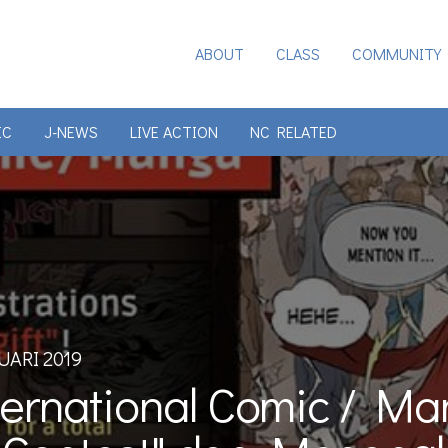
ABOUT
CLASS
COMMUNITY
IC
J-NEWS
LIVE ACTION
NC RELATED
UARI 2019
nternational Comic / M