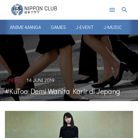
menu
search
ANIME-MANGA
GAMES
J-EVENT
J-MUSIC
J-
J-NEWS
14 JUNI 2019
#KuToo Demi Wanita Karir di Jepang