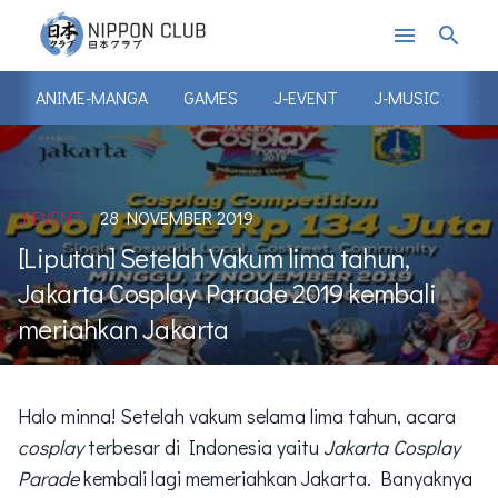
menu
search
ANIME-MANGA
GAMES
J-EVENT
J-MUSIC
J-
J-EVENT
28 NOVEMBER 2019
[Liputan] Setelah Vakum lima tahun,
Jakarta Cosplay Parade 2019 kembali
meriahkan Jakarta
Halo minna! Setelah vakum selama lima tahun, acara
cosplay
terbesar di Indonesia yaitu
Jakarta Cosplay
Parade
kembali lagi memeriahkan Jakarta. Banyaknya