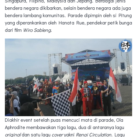
Singapura, Filipina, Malaysia dan Jepang. Berbagai jenis
bendera negara dikibarkan, selain bendera negara ada juga
bendera lambang komunitas. Parade dipimpin oleh si Pitung
yang diperankankan oleh Hanata Rue, pendekar petik bunga
dari film
Wiro Sableng
.
Diakhir event setelah puas mencuci mata di parade, Ola
Aphrodite membawakan tiga lagu, dua di antaranya lagu
original
dan satu lagu
cover
yakni
Renai Circulation
. Lagu