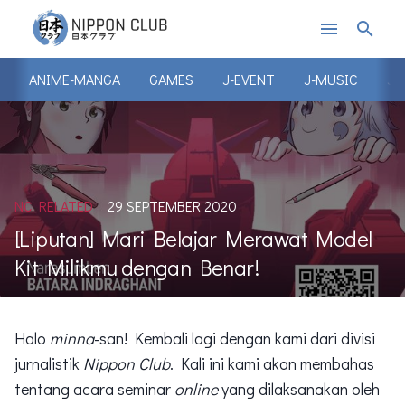
menu
search
ANIME-MANGA
GAMES
J-EVENT
J-MUSIC
J-
NC RELATED
29 SEPTEMBER 2020
[Liputan] Mari Belajar Merawat Model
Kit Milikmu dengan Benar!
Halo
minna
-san! Kembali lagi dengan kami dari divisi
jurnalistik
Nippon Club
. Kali ini kami akan membahas
tentang acara seminar
online
yang dilaksanakan oleh