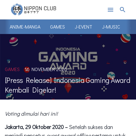
menu
search
ANIME-MANGA
GAMES
J-EVENT
J-MUSIC
J-
GAMES
16 NOVEMBER 2020
[Press Release] Indonesia Gaming Award
Kembali Digelar!
Voting dimulai hari ini!
Jakarta, 29 Oktober 2020 –
Setelah sukses dan
menjadi pencetus
event award offline
pertama untuk