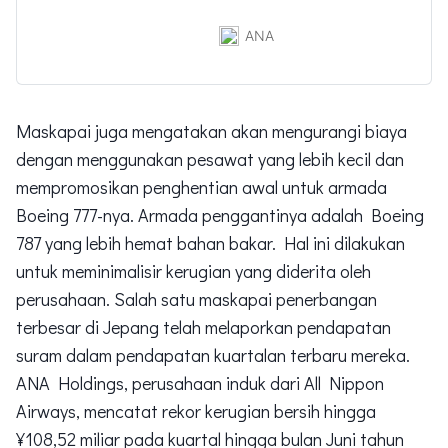
routes [International Flights]. Plan
and prepare travel with ANA
ANA
Website. Reservation and purchase
of tickets from here.
Maskapai juga mengatakan akan mengurangi biaya
dengan menggunakan pesawat yang lebih kecil dan
mempromosikan penghentian awal untuk armada
Boeing 777-nya. Armada penggantinya adalah Boeing
787 yang lebih hemat bahan bakar. Hal ini dilakukan
untuk meminimalisir kerugian yang diderita oleh
perusahaan. Salah satu maskapai penerbangan
terbesar di Jepang telah melaporkan pendapatan
suram dalam pendapatan kuartalan terbaru mereka.
ANA Holdings, perusahaan induk dari All Nippon
Airways, mencatat rekor kerugian bersih hingga
¥108,52 miliar pada kuartal hingga bulan Juni tahun