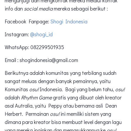
mengunjugi dan mengkontak mereka melalui kontak
info dan
social media
mereka sebagai berikut :
Facebook Fanpage:
Shogi Indonesia
Instagram:
@shogi_id
WhatsApp: 082299501935
Email : shogindonesia@gmail.com
Berikutnya adalah komunitas yang terbilang sudah
sangat meluas dengan banyak pemainnya, yaitu
Komunitas
osu!
Indonesia. Bagi yang belum tahu,
osu!
adalah
Rhythm Game
gratis yang dibuat oleh kreator
asal Autralia, yaitu Peppy atau bernama asli Dean
Herbert. Permainan
osu!
ini memiliki sistem yang
dimana para kreator bisa membuat level dengan lagu
yang mereka inginkan dan memasukkannya ke
osu!
.