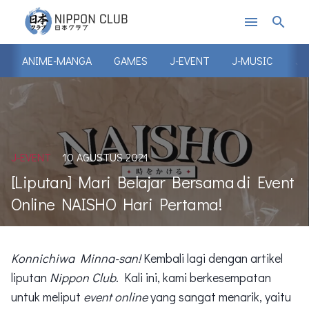
menu
search
ANIME-MANGA
GAMES
J-EVENT
J-MUSIC
J-
J-EVENT
10 AGUSTUS 2021
[Liputan] Mari Belajar Bersama di Event
Online NAISHO Hari Pertama!
Konnichiwa Minna-san!
Kembali lagi dengan artikel
liputan
Nippon Club
. Kali ini, kami berkesempatan
untuk meliput
event
online
yang sangat menarik, yaitu