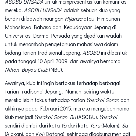
ASOBU UNSADA
untuk mempresentasikan komunitas
mereka.
ASOBU UNSADA
adalah sebuah klub yang
berdiri di bawah naungan
Hijansa
atau Himpunan
Mahasiswa Bahasa dan Kebudayaan Jepang di
Universitas Darma Persada yang dijadikan wadah
untuk menambah pengetahuan mahasiswa dalam
bidang tarian tradisional Jepang.
ASOBU
ini dibentuk
pada tanggal 10 April 2009, dan awalnya bernama
Nihon Buyou Club
(NBC).
Awalnya, klub ini ingin berfokus terhadap berbagai
tarian tradisonal Jepang. Namun, seiring waktu
mereka lebih fokus terhadap tarian
Yosakoi Soran
dan
akhirnya pada Februari 2015, mereka mengubah nama
klub menjadi
Yosakoi Soran Bu
(ASOBU).
Yosakoi
sendiri diambil dari kata
Yo
dari kata
Yoru
(Malam),
Sa
(Ajakan), dan
Koi
(Datang), sehingga digabung menjadi