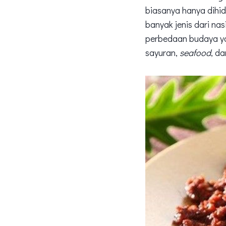
biasanya hanya dihid
banyak jenis dari na
perbedaan budaya y
sayuran,
seafood
, d