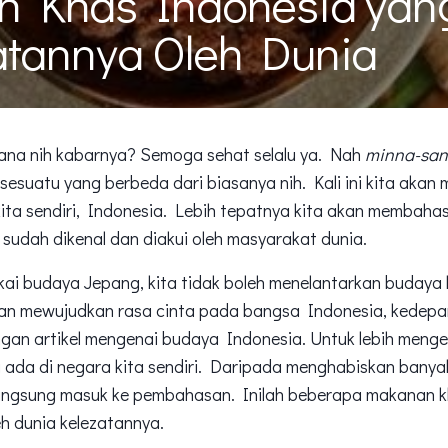
 Khas Indonesia yang
tannya Oleh Dunia
mana nih kabarnya? Semoga sehat selalu ya. Nah
minna-san
esuatu yang berbeda dari biasanya nih. Kali ini kita aka
kita sendiri, Indonesia. Lebih tepatnya kita akan membah
sudah dikenal dan diakui oleh masyarakat dunia.
ai budaya Jepang, kita tidak boleh menelantarkan budaya k
an mewujudkan rasa cinta pada bangsa Indonesia, kedepan
engan artikel mengenai budaya Indonesia. Untuk lebih meng
ada di negara kita sendiri. Daripada menghabiskan banya
a langsung masuk ke pembahasan. Inilah beberapa makanan 
eh dunia kelezatannya.