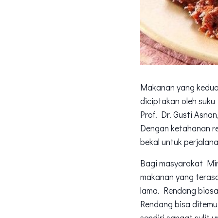
Makanan yang kedua 
diciptakan oleh suk
Prof. Dr. Gusti Asna
Dengan ketahanan ren
bekal untuk perjalana
Bagi masyarakat Min
makanan yang terasa
lama. Rendang biasa
Rendang bisa ditemui
sendiri sangat suli