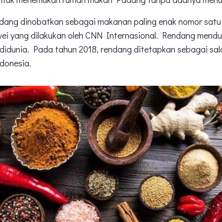
dang dinobatkan sebagai makanan paling enak nomor satu d
vei yang dilakukan oleh CNN Internasional. Rendang mendu
idunia. Pada tahun 2018, rendang ditetapkan sebagai sala
donesia.