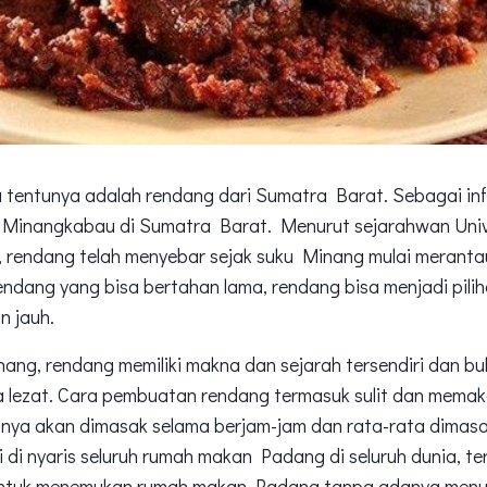
tentunya adalah rendang dari Sumatra Barat. Sebagai inf
u Minangkabau di Sumatra Barat. Menurut sejarahwan Univ
n, rendang telah menyebar sejak suku Minang mulai merantau
dang yang bisa bertahan lama, rendang bisa menjadi pilih
n jauh.
ang, rendang memiliki makna dan sejarah tersendiri dan b
 lezat. Cara pembuatan rendang termasuk sulit dan mema
nya akan dimasak selama berjam-jam dan rata-rata dimasa
 di nyaris seluruh rumah makan Padang di seluruh dunia, t
t untuk menemukan rumah makan Padang tanpa adanya menu