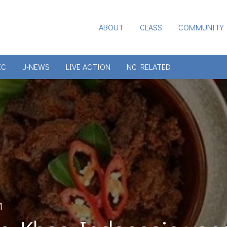
ABOUT
CLASS
COMMUNITY
IC
J-NEWS
LIVE ACTION
NC RELATED
1