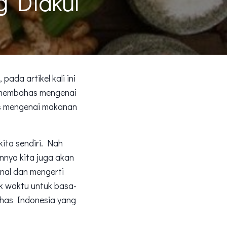
 Diakui
, pada artikel kali ini
n membahas mengenai
as mengenai makanan
ita sendiri. Nah
nya kita juga akan
enal dan mengerti
k waktu untuk basa-
khas Indonesia yang