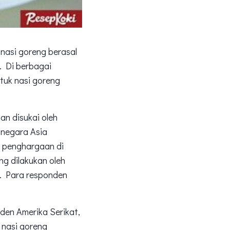
nasi goreng berasal
. Di berbagai
ntuk nasi goreng
an disukai oleh
-negara Asia
n penghargaan di
ng dilakukan oleh
. Para responden
.
iden Amerika Serikat,
 nasi goreng