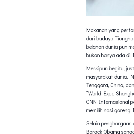
Makanan yang pertama
dari budaya Tiongho
belahan dunia pun mem
bukan hanya ada di I
Meskipun begitu, jus
masyarakat dunia. Na
Tenggara, China, da
“World Expo Shanghai
CNN Internasional p
memilih nasi goreng 
Selain penghargaan d
Barack Obama sangat