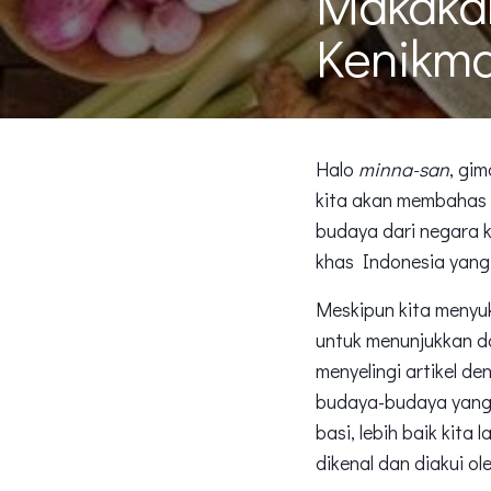
Makakan
Kenikma
Halo
minna-san
, gi
kita akan membahas s
budaya dari negara 
khas Indonesia yang 
Meskipun kita menyuk
untuk menunjukkan d
menyelingi artikel d
budaya-budaya yang 
basi, lebih baik kit
dikenal dan diakui ol