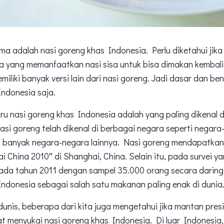
 adalah nasi goreng khas Indonesia. Perlu diketahui jika 
a yang memanfaatkan nasi sisa untuk bisa dimakan kembali
iliki banyak versi lain dari nasi goreng. Jadi dasar dan be
ndonesia saja.
tru nasi goreng khas Indonesia adalah yang paling dikenal d
si goreng telah dikenal di berbagai negara seperti negara
n banyak negara-negara lainnya. Nasi goreng mendapatka
 China 2010″ di Shanghai, China. Selain itu, pada survei ya
ada tahun 2011 dengan sampel 35.000 orang secara daring
Indonesia sebagai salah satu makanan paling enak di dunia
unis, beberapa dari kita juga mengetahui jika mantan pres
 menyukai nasi goreng khas Indonesia. Di luar Indonesia,