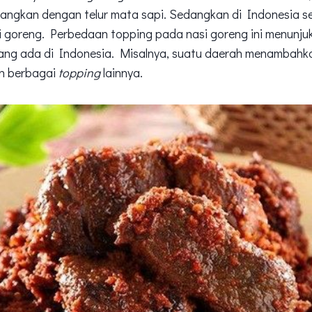
angkan dengan telur mata sapi. Sedangkan di Indonesia se
si goreng. Perbedaan topping pada nasi goreng ini menunj
ang ada di Indonesia. Misalnya, suatu daerah menambah
an berbagai
topping
lainnya.