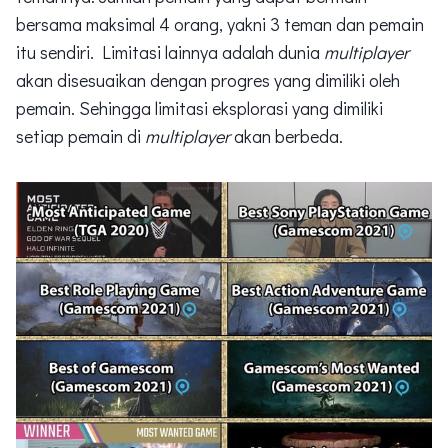
bersama maksimal 4 orang, yakni 3 teman dan pemain
itu sendiri. Limitasi lainnya adalah dunia
multiplayer
akan disesuaikan dengan progres yang dimiliki oleh
pemain. Sehingga limitasi eksplorasi yang dimiliki
setiap pemain di
multiplayer
akan berbeda.