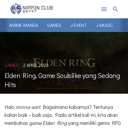
menu
search
ANIME-MANGA
GAMES
J-EVENT
J-MUSIC
J-
GAMES
2 APRIL 2022
Elden Ring, Game Soulslike yang Sedang
Hits
Halo
minna-san
! Bagaimana kabarnya? Tentunya
kalian baik – baik saja. Pada artikel kali ini, kita akan
membahas
game
Elden Ring
yang memiliki genre RPG