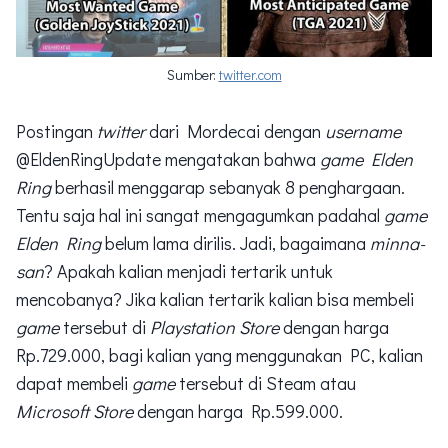
Sumber:
twitter.com
Postingan
twitter
dari Mordecai dengan
username
@EldenRingUpdate mengatakan bahwa
game Elden
Ring
berhasil menggarap sebanyak 8 penghargaan.
Tentu saja hal ini sangat mengagumkan padahal
game
Elden Ring
belum lama dirilis. Jadi, bagaimana
minna-
san
? Apakah kalian menjadi tertarik untuk
mencobanya? Jika kalian tertarik kalian bisa membeli
game
tersebut di
Playstation
Store
dengan harga
Rp.729.000, bagi kalian yang menggunakan PC, kalian
dapat membeli
game
tersebut di Steam atau
Microsoft Store
dengan harga Rp.599.000.