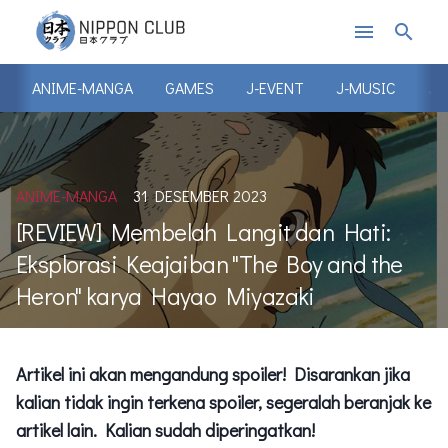
menu
search
ANIME-MANGA
GAMES
J-EVENT
J-MUSIC
J-
ANIME-MANGA
31 DESEMBER 2023
[REVIEW] Membelah Langit dan Hati:
Eksplorasi Keajaiban "The Boy and the
Heron" karya Hayao Miyazaki
Artikel ini akan mengandung spoiler! Disarankan jika
kalian tidak ingin terkena spoiler, segeralah beranjak ke
artikel lain. Kalian sudah diperingatkan!