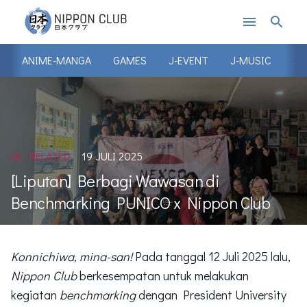
menu
search
ANIME-MANGA
GAMES
J-EVENT
J-MUSIC
J-
NC RELATED
19 JULI 2025
[Liputan] Berbagi Wawasan di
Benchmarking PUNICO x Nippon Club
Konnichiwa, mina-san!
Pada tanggal 12 Juli 2025 lalu,
Nippon Club
berkesempatan untuk melakukan
kegiatan
benchmarking
dengan President University