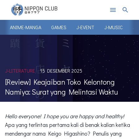
menu
search
ANIME-MANGA
GAMES
J-EVENT
J-MUSIC
J-
J-LITERATURE
15 DESEMBER 2025
[Review] Keajaiban Toko Kelontong
Namiya: Surat yang Melintasi Waktu
Hello everyone! I hope you are happy and healthy!
Apa yang terlintas pertama kali di benak kalian ketika
mendengar nama Keigo Higashino? Penulis yang