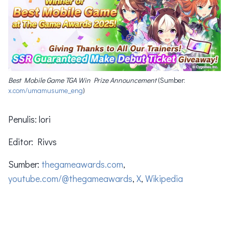
Best Mobile Game TGA Win Prize Announcement
 (Sumber: 
x.com/umamusume_eng
)
Penulis: lori
Editor: Rivvs
Sumber:
thegameawards.com
,
youtube.com/@thegameawards
,
X
,
Wikipedia