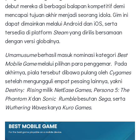
debut mereka di berbagai balapan kompetitif demi
mencapai tujuan akhir menjadi seorang idola. Gim ini
dapat dimainkan melalui Android dan iOS, serta
tersedia di platform
Steam
yang dirilis bersamaan
dengan versi globalnya.
Umamusume
berhasil masuk nominasi kategori
Best
Mobile Game
melalui pilihan para penggemar. Pada
akhirnya, piala tersebut dibawa pulang oleh
Cygames
setelah mengungguli empat pesaing lainnya, yakni
Destiny: Rising
milik
NetEase Games
,
Persona 5: The
Phantom X
dan
Sonic Rumble
besutan
Sega
, serta
Wuthering Waves
karya
Kuro Games
.