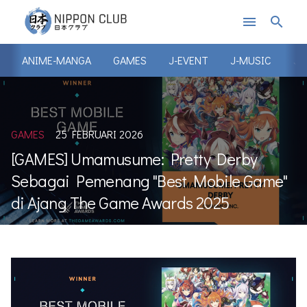
menu
search
ANIME-MANGA
GAMES
J-EVENT
J-MUSIC
J-
GAMES
25 FEBRUARI 2026
[GAMES] Umamusume: Pretty Derby
Sebagai Pemenang "Best Mobile Game"
di Ajang The Game Awards 2025