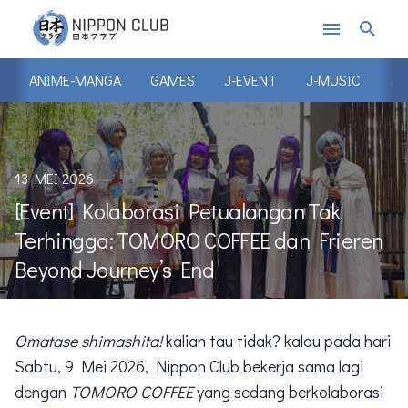
menu
search
ANIME-MANGA
GAMES
J-EVENT
J-MUSIC
J-
13 MEI 2026
[Event] Kolaborasi Petualangan Tak
Terhingga: TOMORO COFFEE dan Frieren
Beyond Journey’s End
Omatase shimashita!
kalian tau tidak? kalau pada hari
Sabtu, 9 Mei 2026, Nippon Club bekerja sama lagi
dengan
TOMORO COFFEE
yang sedang berkolaborasi