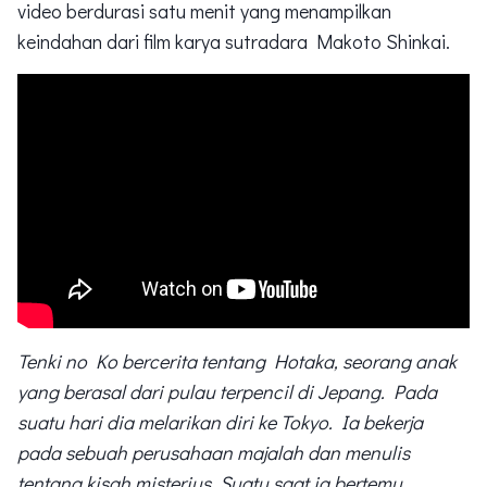
video berdurasi satu menit yang menampilkan
keindahan dari film karya sutradara Makoto Shinkai.
Tenki no Ko bercerita tentang Hotaka, seorang anak
yang berasal dari pulau terpencil di Jepang. Pada
suatu hari dia melarikan diri ke Tokyo. Ia bekerja
pada sebuah perusahaan majalah dan menulis
tentang kisah misterius. Suatu saat ia bertemu