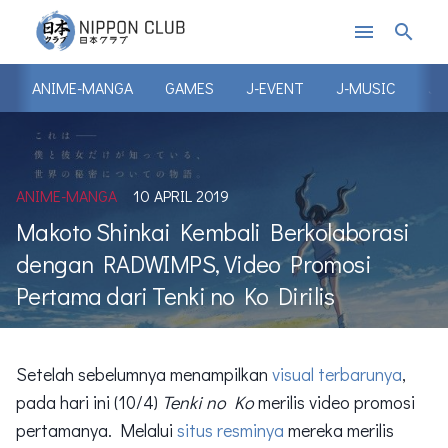
menu
search
ANIME-MANGA
GAMES
J-EVENT
J-MUSIC
J-
ANIME-MANGA
10 APRIL 2019
Makoto Shinkai Kembali Berkolaborasi
dengan RADWIMPS, Video Promosi
Pertama dari Tenki no Ko Dirilis
Setelah sebelumnya menampilkan
visual terbarunya
,
pada hari ini (10/4)
Tenki no Ko
merilis video promosi
pertamanya. Melalui
situs resminya
mereka merilis