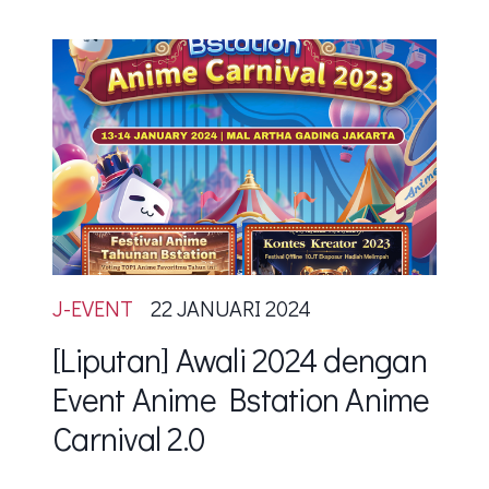
J-EVENT
22 JANUARI 2024
[Liputan] Awali 2024 dengan
Event Anime Bstation Anime
Carnival 2.0