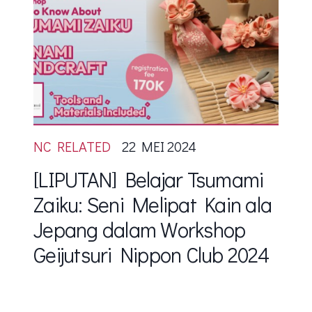
NC RELATED
22 MEI 2024
[LIPUTAN] Belajar Tsumami
Zaiku: Seni Melipat Kain ala
Jepang dalam Workshop
Geijutsuri Nippon Club 2024