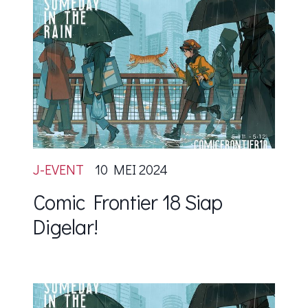
J-EVENT
10 MEI 2024
Comic Frontier 18 Siap
Digelar!