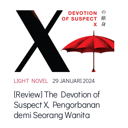
LIGHT NOVEL
29 JANUARI 2024
[Review] The Devotion of
Suspect X, Pengorbanan
demi Seorang Wanita