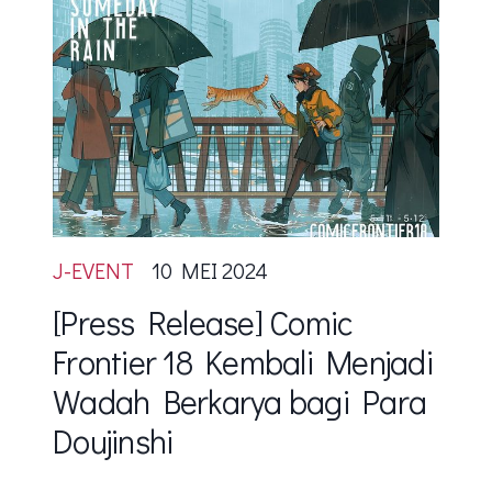
J-EVENT
10 MEI 2024
[Press Release] Comic
Frontier 18 Kembali Menjadi
Wadah Berkarya bagi Para
Doujinshi