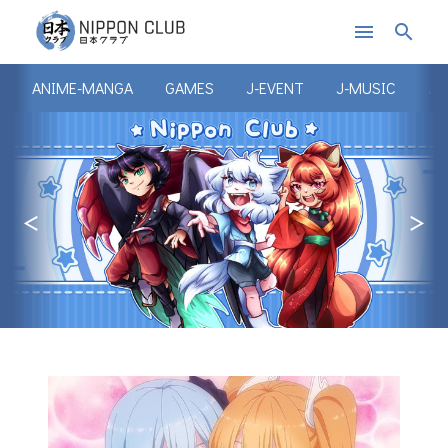
menu
search
ANIME-MANGA
GAMES
J-EVENT
J-MUSIC
J-
<
>