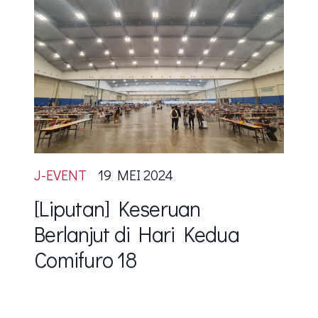
J-EVENT
19 MEI 2024
[Liputan] Keseruan
Berlanjut di Hari Kedua
Comifuro 18