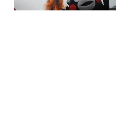
J-NEWS
2 JUNI 2018
Setelah Diserang Akibat
Menjahili Pembawa Acara
TV, Maskot Kumamon
Meminta Maaf